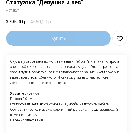
Статуэтка "Девушка и лев"
Артикул:
3795,00
р.
4550,00
р.
Купить
Скульптура создана по мотивам книги Фейри Кинга. Уна потеряла
свою любовь и отправляется на поиски рыцаря. Она встречает на
своем пути могучего льва и он становится ее защитником пока она
ищет своего возлюбленного. И как пошутил наш мастер - они
дружили , пока он не захотел кушать.
Характеристики:
Высота 20 см
Статуэтка имеет мягкое основание , чтобы не портить мебель.
Состав : гипсополимер - экологичный материал представляющий
каменную массу
Надежно упакована!