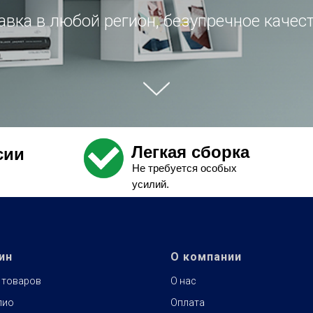
вка в любой регион, безупречное качест
Легкая сборка
сии
Не требуется особых
усилий.
ин
О компании
 товаров
О нас
лио
Оплата