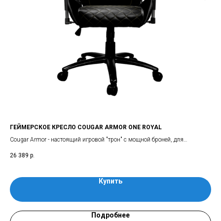
ГЕЙМЕРСКОЕ КРЕСЛО COUGAR ARMOR ONE ROYAL
СТ
фе,
Cougar Armor - настоящий игровой "трон" с мощной броней, для
Отл
или
любителей поиграть в комфорте!
26 389
р.
4 4
Купить
Подробнее