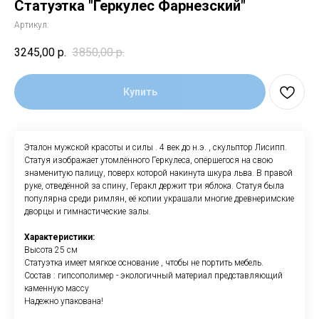
Статуэтка "Геркулес Фарнезский"
Артикул:
3245,00
р.
3850,00
р.
Купить
Эталон мужской красоты и силы . 4 век до н.э. , скульптор Лисипп.
Статуя изображает утомлённого Геркулеса, опёршегося на свою
знаменитую палицу, поверх которой накинута шкура льва. В правой
руке, отведённой за спину, Геракл держит три яблока. Статуя была
популярна среди римлян, её копии украшали многие древнеримские
дворцы и гимнастические залы.
Характеристики:
Высота 25 см
Статуэтка имеет мягкое основание , чтобы не портить мебель.
Состав : гипсополимер - экологичный материал представляющий
каменную массу
Надежно упакована!