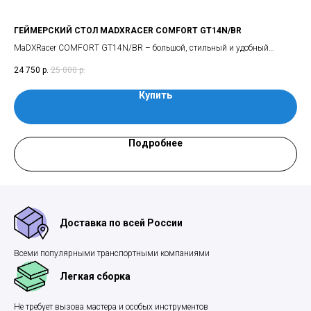
ГЕЙМЕРСКИЙ СТОЛ MADXRACER COMFORT GT14N/BR
ВЕ
фе,
MaDXRacer COMFORT GT14N/BR – большой, стильный и удобный
Лег
или
профессиональный геймерский стол с подставкой, тумбой и надставкой.
отл
24 750
р.
25 000
р.
1 1
веш
рес
Купить
Подробнее
Доставка по всей России
Всеми популярными транспортными компаниями
Легкая сборка
Не требует вызова мастера и особых инструментов