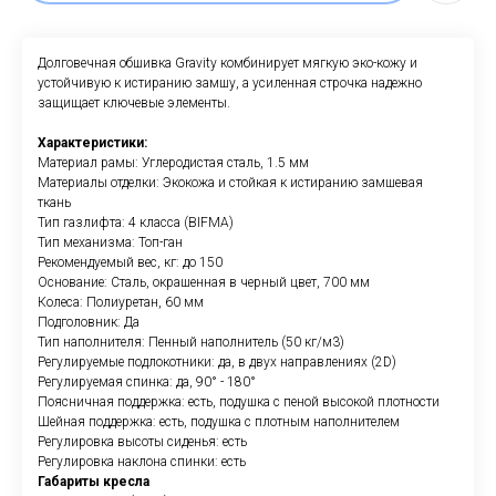
Долговечная обшивка Gravity комбинирует мягкую эко-кожу и
устойчивую к истиранию замшу, а усиленная строчка надежно
защищает ключевые элементы.
Характеристики:
Материал рамы: Углеродистая сталь, 1.5 мм
Материалы отделки: Экокожа и стойкая к истиранию замшевая
ткань
Тип газлифта: 4 класса (BIFMA)
Тип механизма: Топ-ган
Рекомендуемый вес, кг: до 150
Основание: Сталь, окрашенная в черный цвет, 700 мм
Колеса: Полиуретан, 60 мм
Подголовник: Да
Тип наполнителя: Пенный наполнитель (50 кг/м3)
Регулируемые подлокотники: да, в двух направлениях (2D)
Регулируемая спинка: да, 90° - 180°
Поясничная поддержка: есть, подушка с пеной высокой плотности
Шейная поддержка: есть, подушка с плотным наполнителем
Регулировка высоты сиденья: есть
Регулировка наклона спинки: есть
Габариты кресла