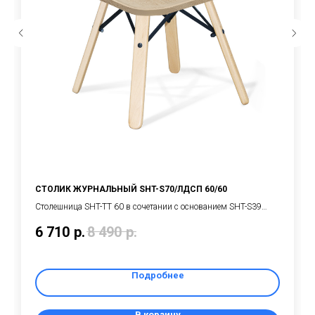
СТОЛИК ЖУРНАЛЬНЫЙ SHT-S70/ЛДСП 60/60
Cтолешница SHT-ТT 60 в сочетании с основанием SHT-S39
уютно смотрится в интерьерах кафе, баров, ресторанов и в
6 710
р.
8 490
р.
жилых пространствах. Такой стол подходит для
использования в домашних и общественных помещениях, в
кафе, баре, ресторане
Подробнее
В корзину