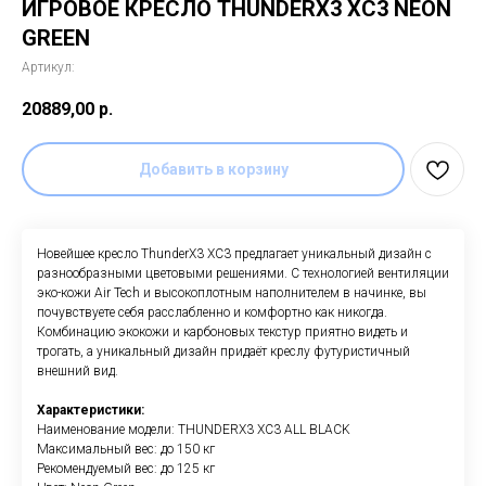
ИГРОВОЕ КРЕСЛО THUNDERX3 XC3 NEON
GREEN
Артикул:
20889,00
р.
Добавить в корзину
Новейшее кресло ThunderX3 XC3 предлагает уникальный дизайн с
разнообразными цветовыми решениями. С технологией вентиляции
эко-кожи Air Tech и высокоплотным наполнителем в начинке, вы
почувствуете себя расслабленно и комфортно как никогда.
Комбинацию экокожи и карбоновых текстур приятно видеть и
трогать, а уникальный дизайн придаёт креслу футуристичный
внешний вид.
Характеристики:
Наименование модели: THUNDERX3 XC3 ALL BLACK
Максимальный вес: до 150 кг
Рекомендуемый вес: до 125 кг