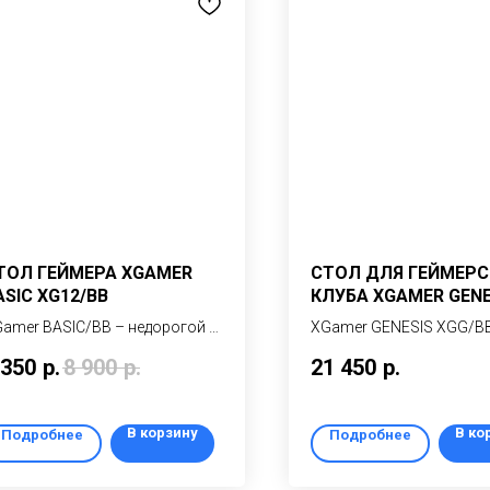
ТОЛ ГЕЙМЕРА XGAMER
СТОЛ ДЛЯ ГЕЙМЕРС
ASIC XG12/BB
КЛУБА XGAMER GENE
XGG10/BB
amer BASIC/BB – недорогой и
XGamer GENESIS XGG/B
обный игровой компьютерный
профессиональный игр
 350
р.
8 900
р.
21 450
р.
ол для начинающих игроков и
компьютерный стол для
кольников
геймерского клуба на
металлокаркасе (одно 
В корзину
В ко
Подробнее
Подробнее
место)