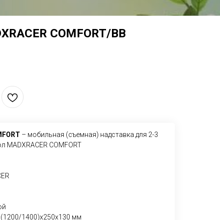
XRACER COMFORT/BB
MFORT
– мобильная (съемная) надставка для 2-3
тол MADXRACER COMFORT
CER
ой
1200/1400)х250х130 мм