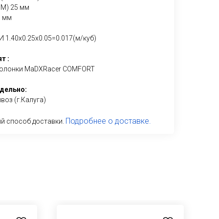
) 25 мм
 мм
.40х0.25х0.05=0.017(м/куб)
т :
 колонки MaDXRacer COMFORT
дельно:
оз (г.Калуга)
Подробнее о доставке.
й способ доставки.