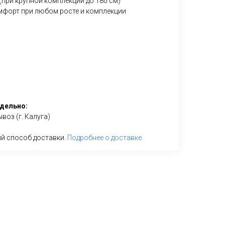
 (при крупной комплекции до 180 см)
мфорт при любом росте и комплекции
дельно:
воз (г. Калуга)
й способ доставки.
Подробнее о доставке.