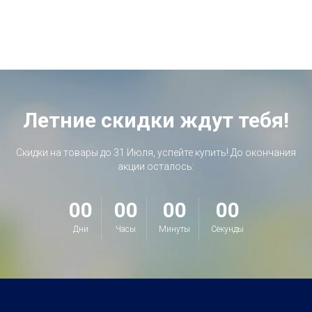
Летние скидки ждут тебя!
Скидки на товары до 31 Июля, успейте купить! До окончания
акции осталось:
00
00
00
00
Дни
Часы
Минуты
Секунды