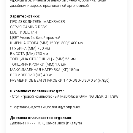
удобный и отличается от аналогов смелым, оригинальным
дизайном и хорошо просчитанной эргономикой.
Характеристики:
ПРОИЗВОДИТЕЛЬ: MADXRACER
СЕРИЯ GAMING DESK
ЦВЕТ ИЗДЕЛИЯ
ЦВЕТ Черный с белой кромкой
ШИРИНА СТОЛА (ММ) 1200/1300/1400 мм
ГЛУБИНА (ММ) 750 мм
ВЫСОТА (ММ) 750 мм
ТОЛЩИНА СТОЛЕШНИЦЫ (ММ) 25 мм
ТОЛЩИНА КРОМКИ (ММ) 1.0 мм
МАКСИМАЛЬНАЯ НАГРУЗКА (КГ) 180 кг
ВЕС ИЗДЕЛИЯ (КГ) 40 кг
РАЗМЕР И ОБЪЕМ УПАКОВКИ 1.40х0.80х0.30=0.34(м/куб)
В комплект поставки входят :
- Стол игровой компьютерный MaDXRacer GAMING DESK GTT/BW
*Подставки,надставки,полки идут отдельно.
Доставка оплачивается отдельно:
Деловые Линии,ПЭК, Самовывоз (г.Калуга)