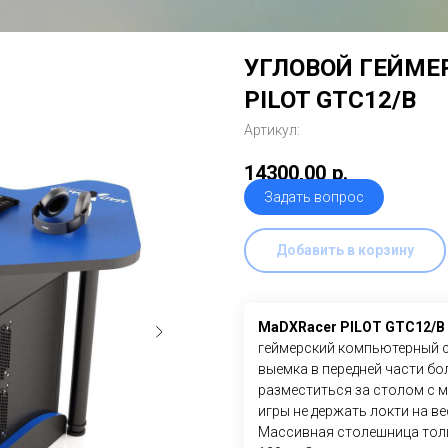
УГЛОВОЙ ГЕЙМЕ
PILOT GTC12/B
Артикул:
14300,00
р.
Задать вопрос
Добавить в корзину
MaDXRacer PILOT GTC12/B
геймерский компьютерный с
выемка в передней части б
разместиться за столом с
игры не держать локти на в
Массивная столешница толщ