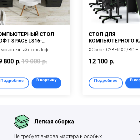
ОМПЬЮТЕРНЫЙ СТОЛ
СТОЛ ДЛЯ
ОФТ SPACE LS16-
КОМПЬЮТЕРНОГО К
ТВ/RUANDA-BLACK
XGAMER CYBER XG10
мпьютерный стол Лофт
XGamer CYBER XG/BG –
ACE LS16-2ТВ – современный
профессиональный игр
9 800
р.
19 000
р.
12 100
р.
мпьютерный стол с двумя
компьютерный стол для
мбами для хранения,
компьютерных клубов и
полненный в модном сейчас
арен (одно рабочее мес
В корзину
В ко
Подробнее
Подробнее
иле ЛОФТ
Легкая сборка
и
Не требует вызова мастера и особых