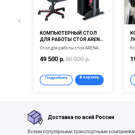
ЕРНЫЙ
КОМПЬЮТЕРНЫЙ СТОЛ
К
RENA
ДЛЯ РАБОТЫ СТОЯ ARENA
Л
TOWER SINGLE-15N/CARBON
2
 –
Стол для работы стоя ARENA
Ко
овой
TOWER – современный
SP
49 500
р.
50 000
р.
1
компьютерный стол с
ко
с
надставкой и электроприводом
ту
 700 до
для геймеров и
вы
рзину
В корзину
Подробнее
киберспортсменов
ст
Доставка по всей России
Всеми популярными транспортными компаниям