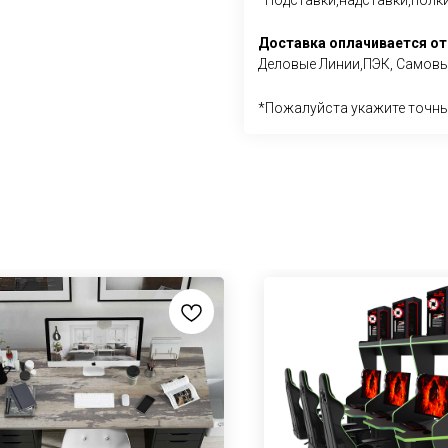
*Подставки,надставки,полки
Доставка оплачивается от
Деловые Линии,ПЭК, Самовыв
*Пожалуйста укажите точны