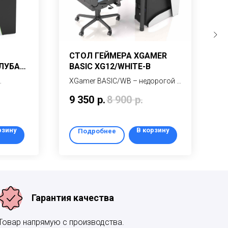
СТОЛ ГЕЙМЕРА XGAMER
И
ЛУБА
BASIC XG12/WHITE-B
С
/BG
G
XGamer BASIC/WB – недорогой и
M
овой
удобный игровой компьютерный
п
9 350
р.
8 900
р.
1
стол для начинающих игроков и
к
 кибер
школьников
м
то)
р
рзину
В корзину
Подробнее
8
Гарантия качества
Товар напрямую с производства.