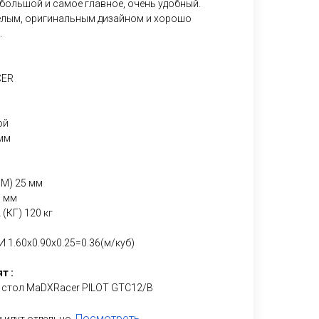
 большой и самое главное, очень удобный.
елым, оригинальным дизайном и хорошо
.
CER
ой
мм
) 25 мм
 мм
КГ) 120 кг
.60х0.90х0.25=0.36(м/куб)
т :
 стол MaDXRacer PILOT GTC12/B
Посмотреть.