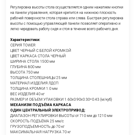
Регулировка высоты стола осуществляется одним нажатием кнопки
на панели управления, которая крепится на нижнюю плоскость
рабочей поверхности стола справа или слева. Быстрая регулировка
высоты с помощью управляющей панели позволяет оперативно и
легко чередовать работу сидя и стоя в течение всего рабочего дня.
Характеристики:
СЕРИЯ TOWER
ЦВЕТ ЧЕРНЫЙ С БЕЛОЙ КРОМКОЙ
ЦВЕТ КАРКАСА СТОЛА ЧЕРНЫЙ
ШИРИНА СТОЛА 1500 мм
ГЛУБИНА 800 мм
ВЫСОТА 750 мм
ТОЛЩИНА СТОЛЕШНИЦЫ 25 мм
МАТЕРИАЛ ИЗДЕЛИЯ ЛДСП
ТОЛЩИНА КРОМКИ 1.0 мм
ВЕС ИЗДЕЛИЯ 40 кг
РАЗМЕР И ОБЪЕМ УПАКОВКИ 1.60х0.90х0.30=0.43 (м/куб)
МЕХАНИЗМ ПОДЪЁМА КАРКАСА
ОДИН ЦЕНТРАЛЬНЫЙ ЭЛЕКТРОПРИВОД:
ДИАПАЗОН РЕГУЛИРОВКИ ВЫСОТЫ от 710 мм до 1210 мм
СКОРОСТЬ ПОДЪЁМА 25 мм/с
ГРУЗОПОДЪЕМНОСТЬ до 70 кг
МАКСИМАЛЬНАЯ НАГРУЗКА 70 кг