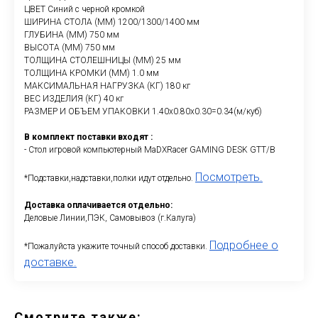
ЦВЕТ Синий с черной кромкой
ШИРИНА СТОЛА (ММ) 1200/1300/1400 мм
ГЛУБИНА (ММ) 750 мм
ВЫСОТА (ММ) 750 мм
ТОЛЩИНА СТОЛЕШНИЦЫ (ММ) 25 мм
ТОЛЩИНА КРОМКИ (ММ) 1.0 мм
МАКСИМАЛЬНАЯ НАГРУЗКА (КГ) 180 кг
ВЕС ИЗДЕЛИЯ (КГ) 40 кг
РАЗМЕР И ОБЪЕМ УПАКОВКИ 1.40х0.80х0.30=0.34(м/куб)
В комплект поставки входят :
- Стол игровой компьютерный MaDXRacer GAMING DESK GTT/B
Посмотреть.
*Подставки,надставки,полки идут отдельно.
Доставка оплачивается отдельно:
Деловые Линии,ПЭК, Самовывоз (г.Калуга)
Подробнее о
*Пожалуйста укажите точный способ доставки.
доставке.
Смотрите также: