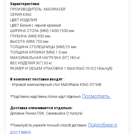
Характеристики:
ПРОИЗВОДИТЕЛЬ: MADXRACER
СЕРИЯ KING
ЦВЕТ ИЗДЕЛИЯ
ЦВЕТ Белый с черной кромкой
ШИРИНА СТОЛА (ММ) 1400/1500 мм
ГЛУБИНА (ММ) 900 мм
ВЫСОТА (ММ) 750 мм
ТОЛЩИНА СТОЛЕШНИЦЫ (ММ) 25 мм
ТОЛЩИНА КРОМКИ (ММ) 1.0 мм
МАКСИМАЛЬНАЯ НАГРУЗКА (КГ) 180 кг
ВЕС ИЗДЕЛИЯ (КГ) 50 кг
РАЗМЕР И ОБЪЕМ УПАКОВКИ 1.60х0.90х0.15=0.216(м/куб)
В комплект поставки входят :
- Игровой компьютерный стол MaDXRacer KING GT/WB
Посмотреть.
*Подставки,надставки,полки идут отдельно.
Доставка оплачивается отдельно:
Деловые Линии,ПЭК, Самовывоз (г.Калуга)
Подробнее о
*Пожалуйста укажите точный способ доставки.
доставке.