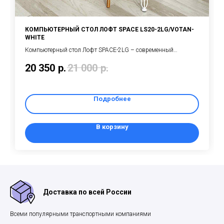
КОМПЬЮТЕРНЫЙ СТОЛ ЛОФТ SPACE LS20-2LG/VOTAN-
WHITE
Компьютерный стол Лофт SPACE-2LG – современный
компьютерный стол на изящных белых металлических ножках
20 350
р.
21 000
р.
на два рабочих места, выполненный в очень модном сейчас
стиле ЛОФТ
Подробнее
В корзину
Доставка по всей России
Всеми популярными транспортными компаниями