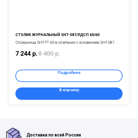
СТОЛИК ЖУРНАЛЬНЫЙ SHT-S87/ЛДСП 60/60
Cтолешница SHT-ТT 60 в сочетании с основанием SHT-S87
уютно смотрится в интерьерах кафе, баров, ресторанов и в
7 244
р.
8 400
р.
жилых пространствах. Такой стол подходит для
использования в домашних и общественных помещениях, в
кафе, баре, ресторане
Подробнее
В корзину
Доставка по всей России