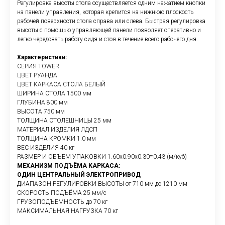
Регулировка высоты стола осуществляется одним нажатием кнопки
на панели управления, которая крепится на нижнюю плоскость
рабочей поверхности стола справа или слева. Быстрая регулировка
высоты с помощью управляющей панели позволяет оперативно и
легко чередовать работу сидя и стоя в течение всего рабочего дня.
Характеристики:
СЕРИЯ TOWER
ЦВЕТ РУАНДА
ЦВЕТ КАРКАСА СТОЛА БЕЛЫЙ
ШИРИНА СТОЛА 1500 мм
ГЛУБИНА 800 мм
ВЫСОТА 750 мм
ТОЛЩИНА СТОЛЕШНИЦЫ 25 мм
МАТЕРИАЛ ИЗДЕЛИЯ ЛДСП
ТОЛЩИНА КРОМКИ 1.0 мм
ВЕС ИЗДЕЛИЯ 40 кг
РАЗМЕР И ОБЪЕМ УПАКОВКИ 1.60х0.90х0.30=0.43 (м/куб)
МЕХАНИЗМ ПОДЪЁМА КАРКАСА:
ОДИН ЦЕНТРАЛЬНЫЙ ЭЛЕКТРОПРИВОД
ДИАПАЗОН РЕГУЛИРОВКИ ВЫСОТЫ от 710 мм до 1210 мм
СКОРОСТЬ ПОДЪЁМА 25 мм/с
ГРУЗОПОДЪЕМНОСТЬ до 70 кг
МАКСИМАЛЬНАЯ НАГРУЗКА 70 кг