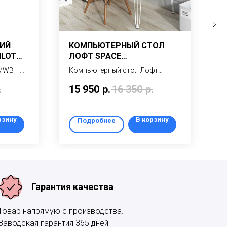
КИЙ
КОМПЬЮТЕРНЫЙ СТОЛ
С
ILOT
ЛОФТ SPACE
К
LS14/TRANSYLVANIA-
X
/WB –
Компьютерный стол Лофт
X
TRANSYLVANIA
ьный
SPACE – современный
п
.
15 950
р.
16 350
р.
2
компьютерный стол на изящных
к
белых металлических ножках,
г
ный блок
выполненный в очень модном
м
рзину
В корзину
Подробнее
сейчас стиле ЛОФТ
м
Гарантия качества
Товар напрямую с производства.
Заводская гарантия 365 дней