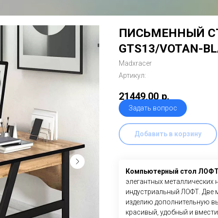
ПИСЬМЕННЫЙ СТ
GTS13/VOTAN-B
Madxracer
Артикул:
21449,00
р.
Задать вопрос
Добавить в корзину
Компьютерный стол ЛОФТ
элегантных металлических 
индустриальный ЛОФТ. Две 
изделию дополнительную вы
красивый, удобный и вмест