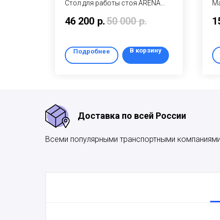
5N/BG –
Стол для работы стоя ARENA
M
овой
TOWER – современный
– 
46 200
р.
50 000
р.
1
компьютерный стол с
иг
с
электроприводом для геймеров
ме
 700 до
и киберспортсменов
рзину
В корзину
Подробнее
Доставка по всей России
Всеми популярными транспортными компаниям