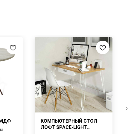
 МДФ
КОМПЬЮТЕРНЫЙ СТОЛ
И
ЛОФТ SPACE-LIGHT
С
ла
LS11/VOTAN-WHITE
G