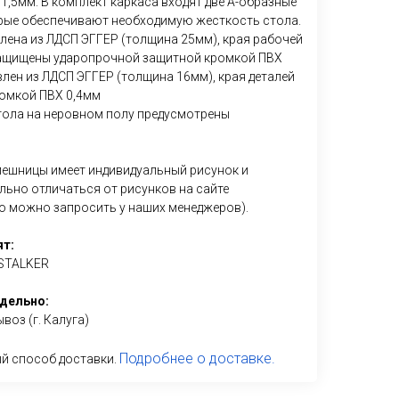
1,5мм. В комплект каркаса входят две А-образные
рые обеспечивают необходимую жесткость стола.
лена из ЛДСП ЭГГЕР (толщина 25мм), края рабочей
ащищены ударопрочной защитной кромкой ПВХ
влен из ЛДСП ЭГГЕР (толщина 16мм), края деталей
омкой ПВХ 0,4мм
стола на неровном полу предусмотрены
лешницы имеет индивидуальный рисунок и
льно отличаться от рисунков на сайте
 можно запросить у наших менеджеров).
ят:
 STALKER
дельно:
воз (г. Калуга)
Подробнее о доставке.
й способ доставки.