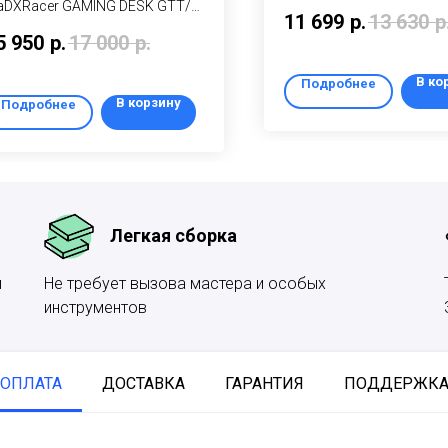
aDXRacer GAMING DESK GTT/G
позволяет добавить его
11 699
р.
13 630
р
стильный и удобный стол
любой дизайн кафе, бара
5 950
р.
17 000
р.
ровой компьютерный на
ресторана, офиса,
таллическом каркасе
общественных учрежден
В ко
Подробнее
залов ожидания или до
В корзину
Подробнее
интерьеров.
Легкая сборка
и
Не требует вызова мастера и особых
инструментов
ОПЛАТА
ДОСТАВКА
ГАРАНТИЯ
ПОДДЕРЖК