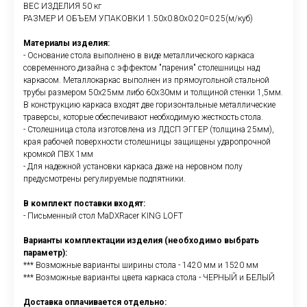
ВЕС ИЗДЕЛИЯ 50 кг
РАЗМЕР И ОБЪЕМ УПАКОВКИ 1.50х0.80х0.20=0.25(м/куб)
Материалы изделия:
- Основание стола выполнено в виде металлического каркаса
современного дизайна с эффектом "парения" столешницы над
каркасом. Металлокаркас выполнен из прямоугольной стальной
трубы размером 50х25мм либо 60х30мм и толщиной стенки 1,5мм.
В конструкцию каркаса входят две горизонтальные металлические
траверсы, которые обеспечивают необходимую жесткость стола.
- Столешница стола изготовлена из ЛДСП ЭГГЕР (толщина 25мм),
края рабочей поверхности столешницы защищены ударопрочной
кромкой ПВХ 1мм
- Для надежной установки каркаса даже на неровном полу
предусмотрены регулируемые подпятники.
В комплект поставки входят:
- Письменный стол MaDXRacer KING LOFT
Варианты комплектации изделия (необходимо выбрать
параметр):
*** Возможные варианты ширины стола - 1420 мм и 1520 мм
*** Возможные варианты цвета каркаса стола - ЧЕРНЫЙ и БЕЛЫЙ
Доставка оплачивается отдельно: