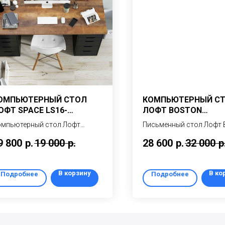
ОМПЬЮТЕРНЫЙ СТОЛ
КОМПЬЮТЕРНЫЙ С
ОФТ SPACE LS16-
ЛОФТ BOSTON
ТВ/TRANSYLVANIA-BLACK
LB14/BLACK-BLACK
мпьютерный стол Лофт
Письменный стол Лофт
ACE LS16-2ТВ – современный
– современный, красивы
9 800
р.
19 000
р.
28 600
р.
32 000
р
мпьютерный стол с двумя
вместительный стол на
мбами для хранения,
металлических ножках,
полненный в модном сейчас
выполненный в стиле
В корзину
В ко
Подробнее
Подробнее
иле ЛОФТ
индастриал ЛОФТ