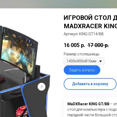
ИГРОВОЙ СТОЛ 
MADXRACER KING
Артикул:
KING GT14/BB
16 005
р.
17 000
р.
Размер столешницы
Задать вопрос
Добавить в корзину
MaDXRacer KING GT/BB
– э
стол для компьютера с подс
передней части большой ст