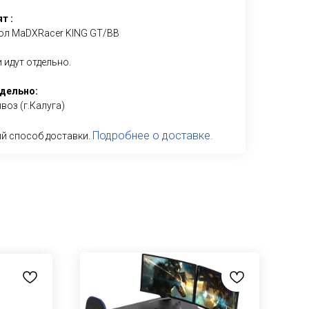
т :
ол MaDXRacer KING GT/BB
 идут отдельно.
дельно:
оз (г.Калуга)
Подробнее о доставке.
й способ доставки.