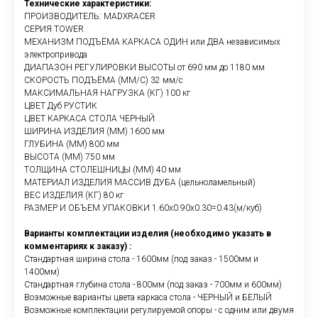
Технические характеристики:
ПРОИЗВОДИТЕЛЬ: MADXRACER
СЕРИЯ TOWER
МЕХАНИЗМ ПОДЪЁМА КАРКАСА ОДИН или ДВА независимых
электропривода
ДИАПАЗОН РЕГУЛИРОВКИ ВЫСОТЫ от 690 мм до 1180 мм
СКОРОСТЬ ПОДЪЁМА (ММ/С) 32 мм/с
МАКСИМАЛЬНАЯ НАГРУЗКА (КГ) 100 кг
ЦВЕТ Дуб РУСТИК
ЦВЕТ КАРКАСА СТОЛА ЧЕРНЫЙ
ШИРИНА ИЗДЕЛИЯ (ММ) 1600 мм
ГЛУБИНА (ММ) 800 мм
ВЫСОТА (ММ) 750 мм
ТОЛЩИНА СТОЛЕШНИЦЫ (ММ) 40 мм
МАТЕРИАЛ ИЗДЕЛИЯ МАССИВ ДУБА (цельноламельный)
ВЕС ИЗДЕЛИЯ (КГ) 80 кг
РАЗМЕР И ОБЪЕМ УПАКОВКИ 1.60х0.90х0.30=0.43(м/куб)
Варианты комплектации изделия (необходимо указать в
комментариях к заказу) :
Стандартная ширина стола - 1600мм (под заказ - 1500мм и
1400мм)
Стандартная глубина стола - 800мм (под заказ - 700мм и 600мм)
Возможные варианты цвета каркаса стола - ЧЕРНЫЙ и БЕЛЫЙ
Возможные комплектации регулируемой опоры - с одним или двумя