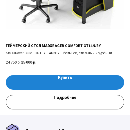
SK
ГЕЙМЕРСКИЙ СТОЛ MADXRACER COMFORT GT14N/BY
ИГ
MaDXRacer COMFORT GT14N/BY – большой, стильный и удобный
MaD
й
профессиональный геймерский стол с подставкой, тумбой и надставкой.
ком
24 750
р.
25 000
р.
16 
Купить
Подробнее