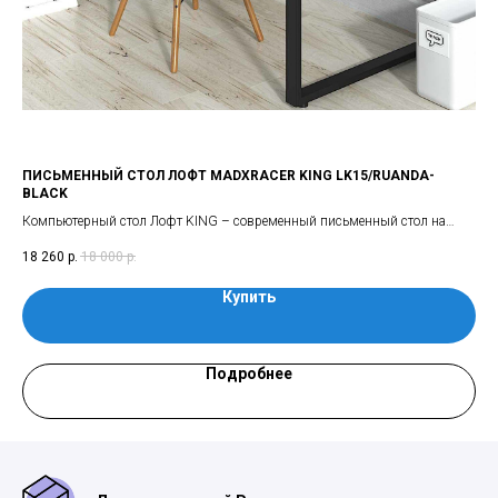
BG
ПИСЬМЕННЫЙ СТОЛ ЛОФТ MADXRACER KING LK15/RUANDA-
СТ
BLACK
XGa
Компьютерный стол Лофт KING – современный письменный стол на
 от
сто
15 
изящных квадратных металлических ножках, выполненный в очень
мес
18 260
р.
18 000
р.
модном сейчас стиле ЛОФТ
Купить
Подробнее