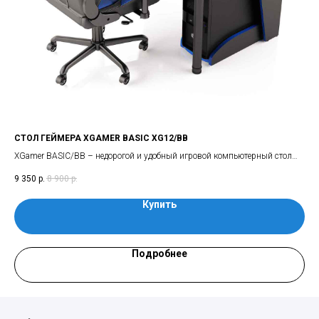
СТОЛ ГЕЙМЕРА XGAMER BASIC XG12/BB
СТ
XGamer BASIC/BB – недорогой и удобный игровой компьютерный стол
Гла
ой.
для начинающих игроков и школьников
рас
9 350
р.
8 900
р.
5 4
тре
соб
Купить
Подробнее