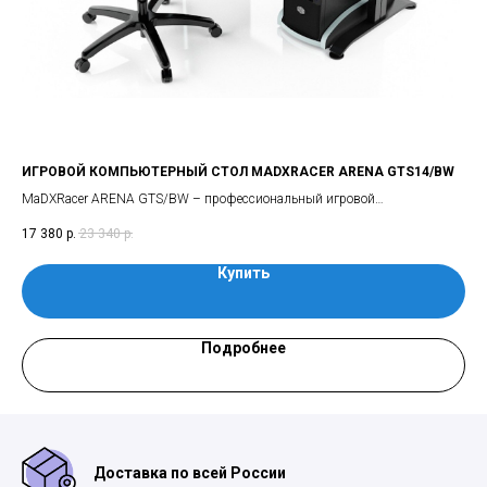
ИГРОВОЙ КОМПЬЮТЕРНЫЙ СТОЛ MADXRACER ARENA GTS14/BW
ИГ
стол
MaDXRacer ARENA GTS/BW – профессиональный игровой
MaD
компьютерный стол на металлическом каркасе с регулировкой высоты от
сто
17 380
р.
23 340
р.
17 
700 до 800 мм (шаг 20 мм)
(ша
Купить
Подробнее
Доставка по всей России