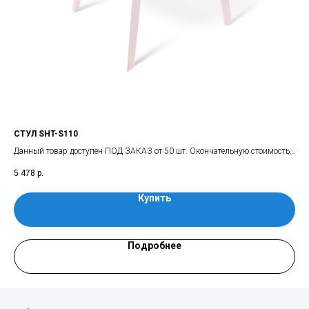
СТУЛ SHT-S110
КО
ий
Данный товар доступен ПОД ЗАКАЗ от 50 шт. Окончательную стоимость
Ком
и условия по спец-заказу уточняйте у менеджера компании.
сто
5 478
р.
20 
вып
Купить
Подробнее