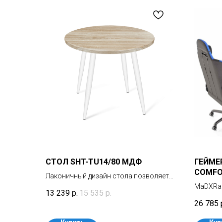
СТОЛ SHT-TU14/80 МДФ
ГЕЙМЕ
COMFO
Лаконичный дизайн cтола позволяет
добавить его в любой дизайн кафе,
MaDXRa
13 239
р.
15 535
р.
бара, ресторана, офиса,
большой
26 785
общественных учреждений, залов
професс
ожидания или домашних интерьеров.
подстав