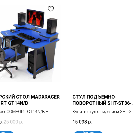
РСКИЙ СТОЛ MADXRACER
СТУЛ ПОДЪЕМНО-
RT GT14N/B
ПОВОРОТНЫЙ SHT-ST36-
4/S120M
cer COMFORT GT14N/B –
Купить стул с сидением SHT-ST
, стильный и удобный
значит придать интерьеру
р.
25 000
р.
15 098
р.
иональный геймерский стол с
спокойствие и комфорт, поск
кой, тумбой и надставкой.
данное сидение предназначен