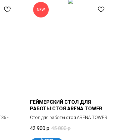
NEW
ГЕЙМЕРСКИЙ СТОЛ ДЛЯ
РАБОТЫ СТОЯ ARENA TOWER
SINGLE-15/RED
36 -
Стол для работы стоя ARENA TOWER –
современный компьютерный стол с
42 900
р.
45 800
р.
ольку
электроприводом для геймеров и
о именно
киберспортсменов