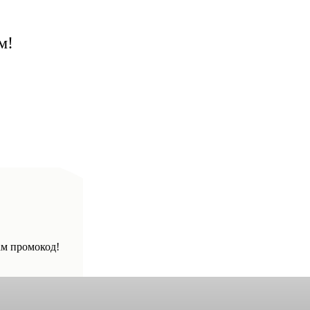
м!
ам промокод!