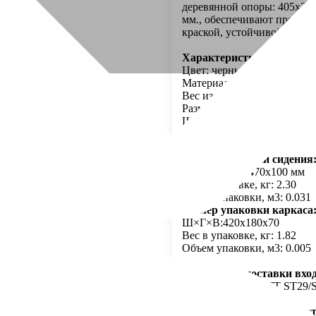
деревянной опоры: 405х20
мм., обеспечивают прочнос
краской, устойчивой к мех
Характеристики:
Цвет: черный/темный орех
Материал: пластик/дерево/
Вес изделия, кг: 3.78
 акции осталось:
Размер изделия:
Ширина 460 мм
Глубина 480 мм
Высота 830 мм
Размер упаковки сидения
Ш×Г×В: 650x470x100 мм
Вес в упаковке, кг: 2.30
Объем упаковки, м3: 0.031
Размер упаковки каркаса
Ш×Г×В:420x180x70
Вес в упаковке, кг: 1.82
Объем упаковки, м3: 0.005
В комплект поставки вхо
СТУЛ SPACE LOFT ST29/
Доставка оплачивается от