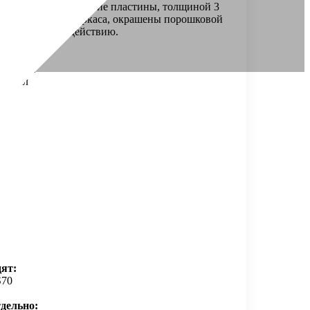
х40 мм. Металлические пластины, толщиной 3
ть и жесткость каркаса, окрашены порошковой
аническому воздействию.
/черный
металл
:
:
дят:
S70
дельно: