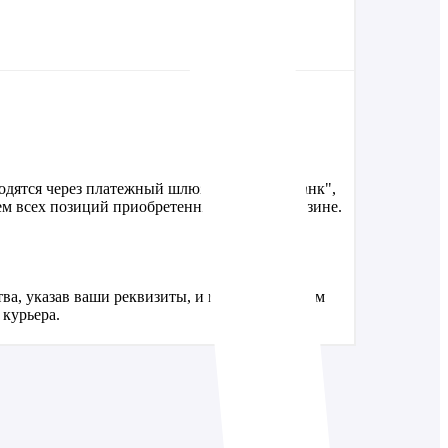
водятся через платежный шлюз АО "Альфа Банк",
ем всех позиций приобретенных у нас в магазине.
ва, указав ваши реквизиты, и мы пришлем вам
 курьера.