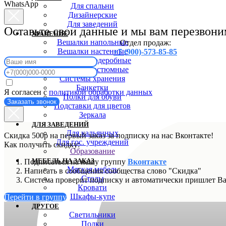
WhatsApp
Для спальни
Дизайнерские
Для заведений
Оставьте свои данные и мы вам перезвони
ХРАНЕНИЕ
Вешалки напольные
Отдел продаж:
Вешалки настенные
+7 (900)-573-85-85
Вешалки гардеробные
Вешалки костюмные
Системы хранения
Банкетки
Я согласен с
политикой обработки данных
Полки для обуви
Заказать звонок
Подставки для цветов
Зеркала
ДЛЯ ЗАВЕДЕНИЙ
Для кальянных
Скидка 500р на первый заказ за подписку на нас Вконтакте!
Для гос. учреждений
Как получить скидку:
Образование
МЕБЕЛЬ НА ЗАКАЗ
Подписаться на нашу группу
Вконтакте
Мягкая мебель
Написать в сообщения сообщества слово "Скидка"
Столы
Система проверит подписку и автоматически пришлет В
Кровати
Шкафы-купе
Перейти в группу
ДРУГОЕ
Светильники
Полки