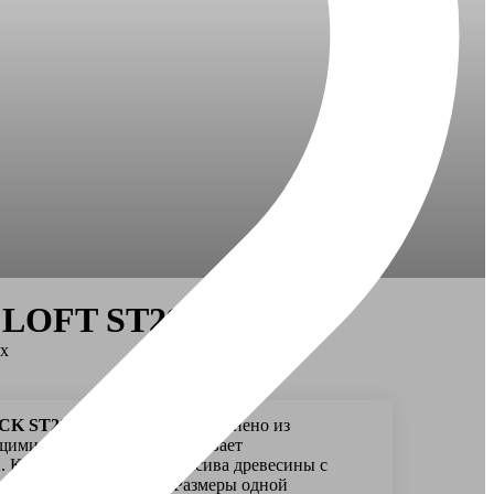
LOFT ST29/S70
ех
K ST29/S70
– сидение выполнено из
щими добавками и выдерживает
. Каркас выполнен из массива древесины с
 и покрытием лаком. Размеры одной