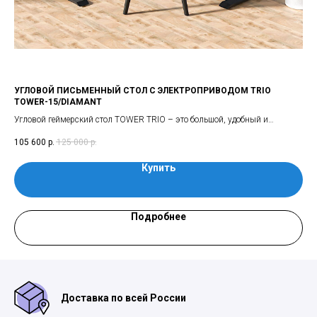
УГЛОВОЙ ПИСЬМЕННЫЙ СТОЛ С ЭЛЕКТРОПРИВОДОМ TRIO
СТ
TOWER-15/DIAMANT
фе,
Отл
Угловой геймерский стол TOWER TRIO – это большой, удобный и
или
3 9
эргономичный угловой стол с электроприводом премиального класса
105 600
р.
125 000
р.
для работы сидя или стоя
Купить
Подробнее
Доставка по всей России